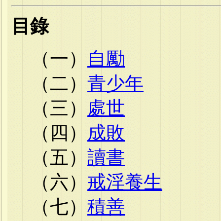
目錄
（一）
自勵
（二）
青少年
（三）
處世
（四）
成敗
（五）
讀書
（六）
戒淫養生
（七）
積善