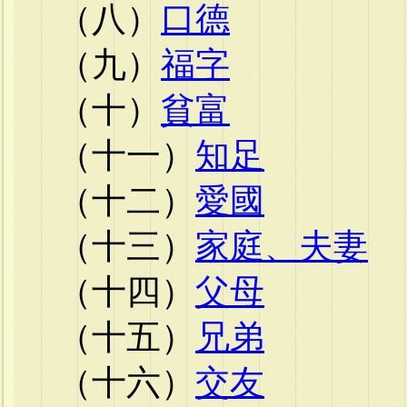
（八）
口德
（九）
福字
（十）
貧富
（十一）
知足
（十二）
愛國
（十三）
家庭、夫妻
（十四）
父母
（十五）
兄弟
（十六）
交友