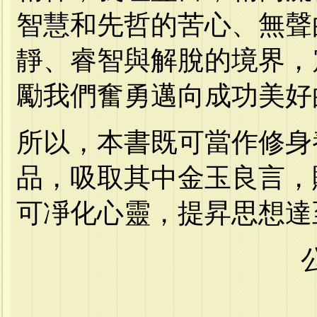
智慧和先哲的苦心、無聲
靜、睿智與解脫的境界，
勵我們奮勇邁向成功美好
所以，本書既可當作修身
品，吸取其中金玉良言，
可凈化心靈，提昇思想達